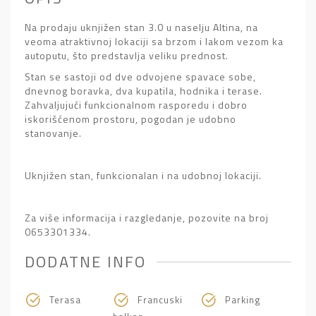
Na prodaju uknjižen stan 3.0 u naselju Altina, na
veoma atraktivnoj lokaciji sa brzom i lakom vezom ka
autoputu, što predstavlja veliku prednost.
Stan se sastoji od dve odvojene spavace sobe,
dnevnog boravka, dva kupatila, hodnika i terase.
Zahvaljujući funkcionalnom rasporedu i dobro
iskorišćenom prostoru, pogodan je udobno
stanovanje.
Uknjižen stan, funkcionalan i na udobnoj lokaciji.
Za više informacija i razgledanje, pozovite na broj
0653301334.
DODATNE INFO
Terasa
Francuski
Parking