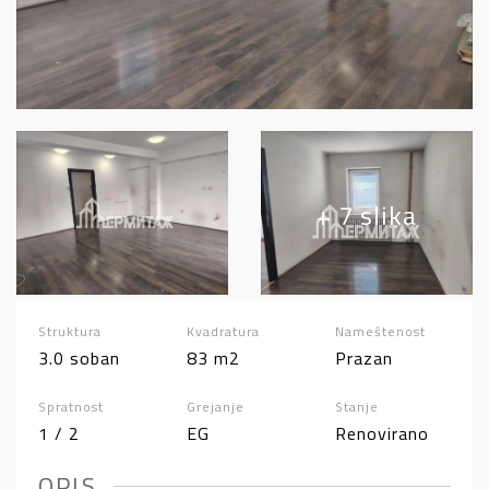
+ 7 slika
Struktura
Kvadratura
Nameštenost
3.0 soban
83 m2
Prazan
Spratnost
Grejanje
Stanje
1 / 2
EG
Renovirano
OPIS