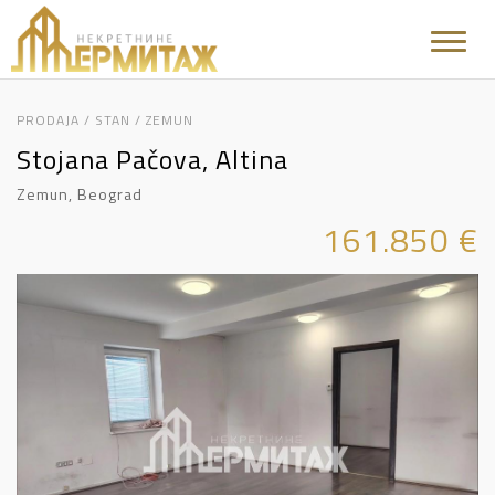
Toggle
naviga
PRODAJA / STAN / ZEMUN
Stojana Pačova, Altina
Zemun, Beograd
161.850 €