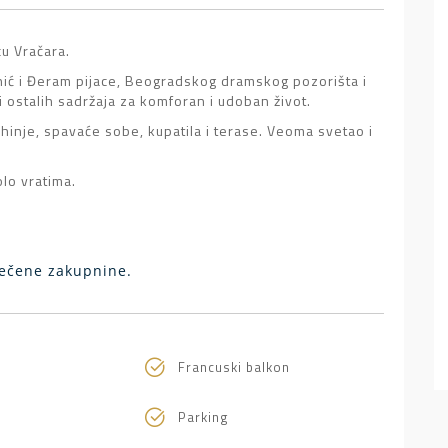
cu Vračara.
enić i Đeram pijace, Beogradskog dramskog pozorišta i
 ostalih sadržaja za komforan i udoban život.
hinje, spavaće sobe, kupatila i terase. Veoma svetao i
lo vratima.
sečene zakupnine.
Francuski balkon
Parking