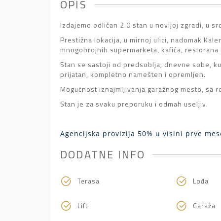
OPIS
Izdajemo odličan 2.0 stan u novijoj zgradi, u sr
Prestižna lokacija, u mirnoj ulici, nadomak Kal
mnogobrojnih supermarketa, kafića, restorana i
Stan se sastoji od predsoblja, dnevne sobe, ku
prijatan, kompletno namešten i opremljen.
Mogućnost iznajmljivanja garažnog mesto, sa ro
Stan je za svaku preporuku i odmah useljiv.
Agencijska provizija 50%
u visini prve me
DODATNE INFO
Terasa
Lođa
Lift
Garaža