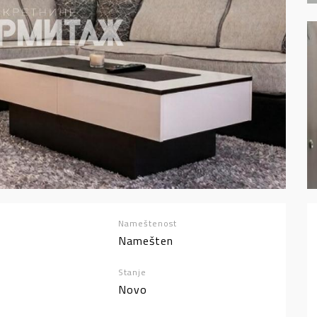
Nameštenost
Namešten
Stanje
Novo