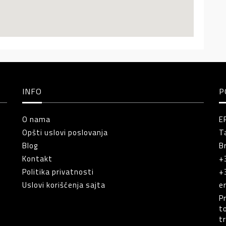
INFO
P
O nama
E
Opšti uslovi poslovanja
T
Blog
B
Kontakt
+
Politika privatnosti
+
Uslovi korišćenja sajta
e
P
t
t