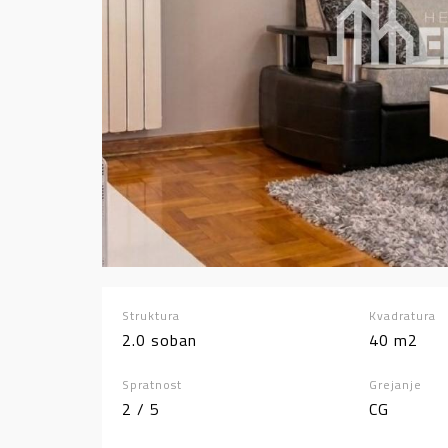
Struktura
Kvadratura
2.0 soban
40 m2
Spratnost
Grejanje
2 / 5
CG