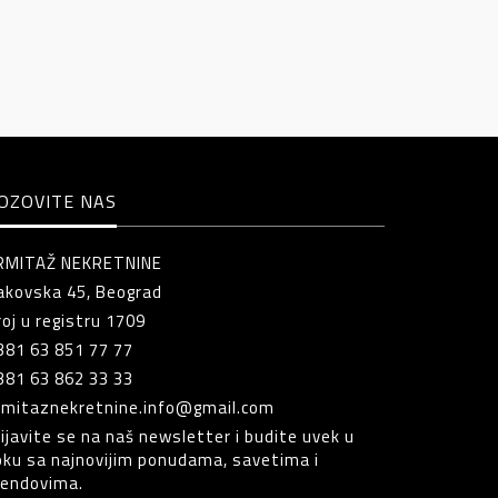
OZOVITE NAS
RMITAŽ NEKRETNINE
akovska 45, Beograd
roj u registru 1709
381 63 851 77 77
381 63 862 33 33
rmitaznekretnine.info@gmail.com
rijavite se na naš newsletter i budite uvek u
oku sa najnovijim ponudama, savetima i
rendovima.