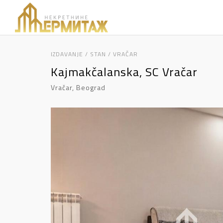
IZDAVANJE / STAN / VRAČAR
Kajmakčalanska, SC Vračar
Vračar, Beograd