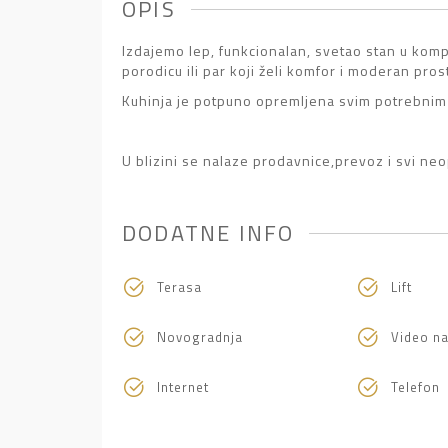
OPIS
Izdajemo lep, funkcionalan, svetao stan u kom
porodicu ili par koji želi komfor i moderan pros
Kuhinja je potpuno opremljena svim potrebnim 
U blizini se nalaze prodavnice,prevoz i svi neo
DODATNE INFO
Terasa
Lift
Novogradnja
Video n
Internet
Telefon