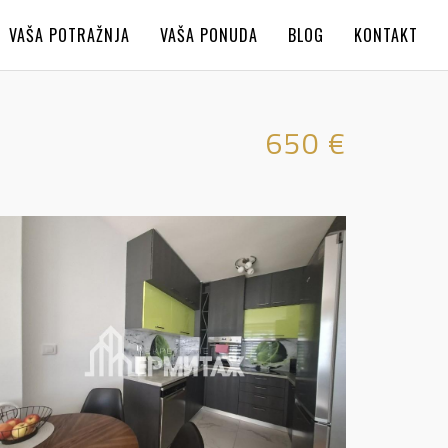
VAŠA POTRAŽNJA
VAŠA PONUDA
BLOG
KONTAKT
650 €