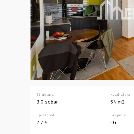
Struktura
Kvadratura
3.0 soban
64 m2
Spratnost
Grejanje
2 / 5
CG