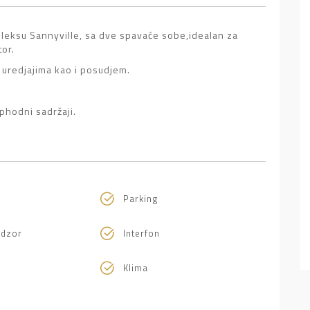
pleksu Sannyville, sa dve spavaće sobe,idealan za
tor.
uredjajima kao i posudjem.
phodni sadržaji.
Parking
adzor
Interfon
Klima