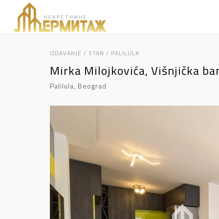
IZDAVANJE / STAN / PALILULA
Mirka Milojkovića, Višnjička ba
Palilula, Beograd